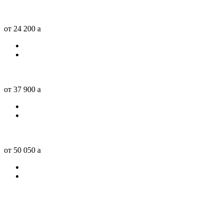
от 24 200
a
от 37 900
a
от 50 050
a