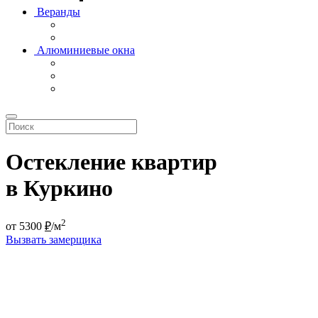
Веранды
Алюминиевые окна
Остекление квартир
в Куркино
2
от
5300
₽
/м
Вызвать замерщика