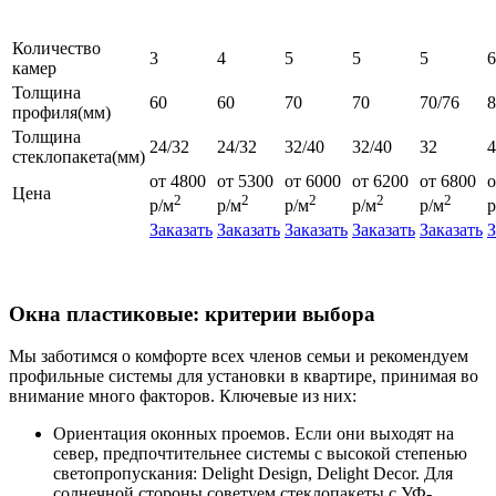
Количество
3
4
5
5
5
6
камер
Толщина
60
60
70
70
70/76
профиля(мм)
Толщина
24/32
24/32
32/40
32/40
32
4
стеклопакета(мм)
от 4800
от 5300
от 6000
от 6200
от 6800
о
Цена
2
2
2
2
2
р/м
р/м
р/м
р/м
р/м
р
Заказать
Заказать
Заказать
Заказать
Заказать
З
Окна пластиковые: критерии выбора
Мы заботимся о комфорте всех членов семьи и рекомендуем
профильные системы для установки в квартире, принимая во
внимание много факторов. Ключевые из них:
Ориентация оконных проемов. Если они выходят на
север, предпочтительнее системы с высокой степенью
светопропускания: Delight Design, Delight Decor. Для
солнечной стороны советуем стеклопакеты с УФ-