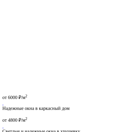
2
от
6000
₽/м
Надежные окна в каркасный дом
2
от
4800
₽/м
Светлые и надежные окна в хрущевку