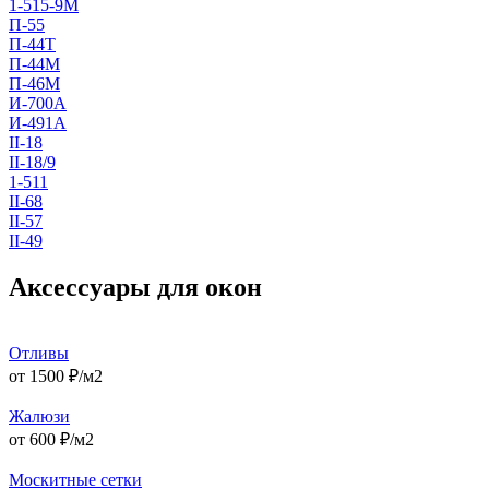
1-515-9М
П-55
П-44Т
П-44М
П-46М
И-700А
И-491А
II-18
II-18/9
1-511
II-68
II-57
II-49
Аксессуары для окон
Отливы
от
1500
₽/м2
Жалюзи
от
600
₽/м2
Москитные сетки