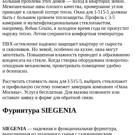
Большая проблема этих домов — холод в квартирах зимой.
Межпанельные швы плохого качества, промерзание углов
приводят к сильной потере тепла. Окна для 1-515-5 должны
быть с большим уровнем теплозащиты. Профиль с 3-5
камерами и мультифункциональным стеклопакетом,
например, Rehau Grazio, в холодное время года не пропустит
наружу тепло. Летом сохранится комфортная температура.
ПВХ-остекление надежно защищает квартиру от сырости
и сквозняков. Но зимой, особенно на кухне, окна могут
запотевать. Повышенная влажность приводит к образованию
конденсата на стекле. Когда створка оборудована поворотно-
откидным механизмом, проветривать помещение удобно
и безопасно.
Рассчитать стоимость окна для I-515-5, выбрать стеклопакет
и профильную систему поможет замерщик компании «Окна
Москвы». Услуга бесплатная. Для вызова позвоните или
оставьте заявку в форме для обратной связи.
Фурнитура SIEGENIA
SIEGENIA
— надежная и функциональная фурнитура,
выполненная из эталонного сырья с гальваническим