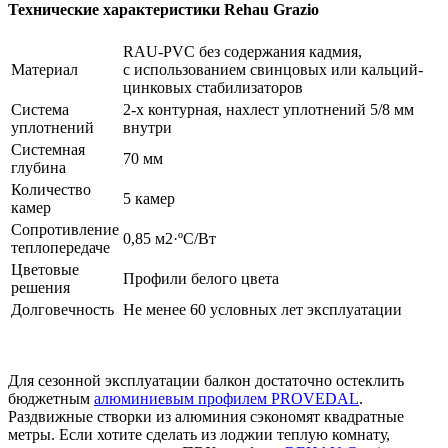
Технические характеристики Rehau Grazio
RAU-PVC без содержания кадмия,
Материал
с использованием свинцовых или кальций-
цинковых стабилизаторов
Система
2-х контурная, нахлест уплотнений 5/8 мм
уплотнений
внутри
Системная
70 мм
глубина
Количество
5 камер
камер
Сопротивление
0,85 м2·ºС/Вт
теплопередаче
Цветовые
Профили белого цвета
решения
Долговечность
Не менее 60 условных лет эксплуатации
Для сезонной эксплуатации балкон достаточно остеклить
бюджетным
алюминиевым профилем PROVEDAL
.
Раздвижные створки из алюминия сэкономят квадратные
метры. Если хотите сделать из лоджии теплую комнату,