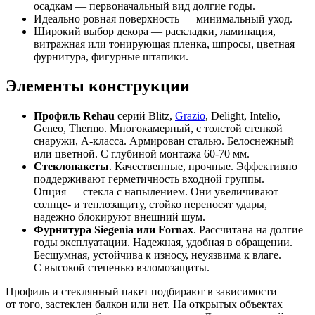
осадкам — первоначальный вид долгие годы.
Идеально ровная поверхность — минимальный уход.
Широкий выбор декора — раскладки, ламинация,
витражная или тонирующая пленка, шпросы, цветная
фурнитура, фигурные штапики.
Элементы конструкции
Профиль
Rehau
серий Blitz,
Grazio
, Delight, Intelio,
Geneo, Thermo. Многокамерный, с толстой стенкой
снаружи, А-класса. Армирован сталью. Белоснежный
или цветной. С глубиной монтажа 60-70 мм.
Стеклопакеты
. Качественные, прочные. Эффективно
поддерживают герметичность входной группы.
Опция — стекла с напылением. Они увеличивают
солнце- и теплозащиту, стойко переносят удары,
надежно блокируют внешний шум.
Фурнитура Si
egenia или Fornax
. Рассчитана на долгие
годы эксплуатации. Надежная, удобная в обращении.
Бесшумная, устойчива к износу, неуязвима к влаге.
С высокой степенью взломозащиты.
Профиль и стеклянный пакет подбирают в зависимости
от того, застеклен балкон или нет. На открытых объектах