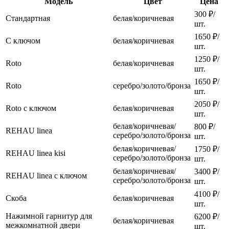
Модель
Цвет
Цена
300 ₽/
Стандартная
белая/коричневая
шт.
1650 ₽/
С ключом
белая/коричневая
шт.
1250 ₽/
Roto
белая/коричневая
шт.
1650 ₽/
Roto
серебро/золото/бронза
шт.
2050 ₽/
Roto с ключом
белая/коричневая
шт.
белая/коричневая/
800 ₽/
REHAU linea
серебро/золото/бронза
шт.
белая/коричневая/
1750 ₽/
REHAU linea kisi
серебро/золото/бронза
шт.
белая/коричневая/
3400 ₽/
REHAU linea с ключом
серебро/золото/бронза
шт.
4100 ₽/
Скоба
белая/коричневая
шт.
Нажимной гарнитур для
6200 ₽/
белая/коричневая
межкомнатной двери
шт.