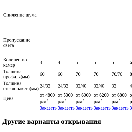
Снижение шума
Пропускание
света
Количество
3
4
5
5
5
6
камер
Толщина
60
60
70
70
70/76
профиля(мм)
Толщина
24/32
24/32
32/40
32/40
32
4
стеклопакета(мм)
от 4800
от 5300
от 6000
от 6200
от 6800
о
Цена
2
2
2
2
2
р/м
р/м
р/м
р/м
р/м
р
Заказать
Заказать
Заказать
Заказать
Заказать
З
Другие варианты открывания