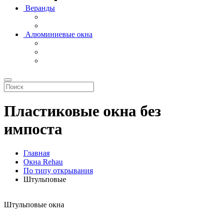
Веранды
Алюминиевые окна
Пластиковые окна без
импоста
Главная
Окна Rehau
По типу открывания
Штульповые
Штульповые окна