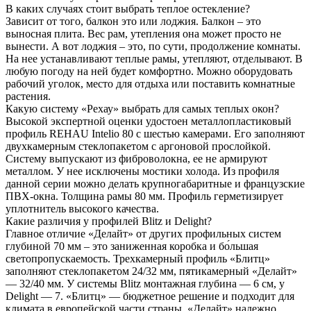
В каких случаях стоит выбрать теплое остекление?
Зависит от того, балкон это или лоджия. Балкон – это
выносная плита. Вес рам, утепления она может просто не
вынести. А вот лоджия – это, по сути, продолжение комнаты.
На нее устанавливают теплые рамы, утепляют, отделывают. В
любую погоду на ней будет комфортно. Можно оборудовать
рабочий уголок, место для отдыха или поставить комнатные
растения.
Какую систему «Рехау» выбрать для самых теплых окон?
Высокой экспертной оценки удостоен металлопластиковый
профиль REHAU Intelio 80 с шестью камерами. Его заполняют
двухкамерным стеклопакетом с аргоновой прослойкой.
Систему выпускают из фиброволокна, ее не армируют
металлом. У нее исключены мостики холода. Из профиля
данной серии можно делать крупногабаритные и французские
ПВХ-окна. Толщина рамы 80 мм. Профиль герметизирует
уплотнитель высокого качества.
Какие различия у профилей Blitz и Delight?
Главное отличие «Делайт» от других профильных систем
глубиной 70 мм – это заниженная коробка и бо́льшая
светопропускаемость. Трехкамерный профиль «Блитц»
заполняют стеклопакетом 24/32 мм, пятикамерный «Делайт»
— 32/40 мм. У системы Blitz монтажная глубина — 6 см, у
Delight — 7. «Блитц» — бюджетное решение и подходит для
климата в европейской части страны. «Делайт» надежно