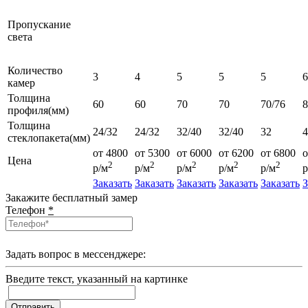
Пропускание
света
Количество
3
4
5
5
5
6
камер
Толщина
60
60
70
70
70/76
профиля(мм)
Толщина
24/32
24/32
32/40
32/40
32
4
стеклопакета(мм)
от 4800
от 5300
от 6000
от 6200
от 6800
о
Цена
2
2
2
2
2
р/м
р/м
р/м
р/м
р/м
р
Заказать
Заказать
Заказать
Заказать
Заказать
З
Закажите бесплатный замер
Телефон
*
Задать вопрос в мессенджере:
Введите текcт, указанный на картинке
Отправить