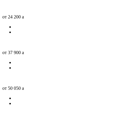
от 24 200
a
от 37 900
a
от 50 050
a