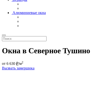
Алюминиевые окна
Окна в Северное Тушино
2
от
6 630
₽
/м
Вызвать замерщика