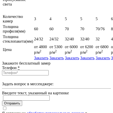
света
Количество
3
4
5
5
5
6
камер
Толщина
60
60
70
70
70/76
профиля(мм)
Толщина
24/32
24/32
32/40
32/40
32
4
стеклопакета(мм)
от 4800
от 5300
от 6000
от 6200
от 6800
о
Цена
2
2
2
2
2
р/м
р/м
р/м
р/м
р/м
р
Заказать
Заказать
Заказать
Заказать
Заказать
З
Закажите бесплатный замер
Телефон
*
Задать вопрос в мессенджере:
Введите текcт, указанный на картинке
Отправить