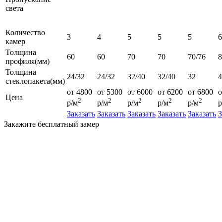
света
Количество
3
4
5
5
5
6
камер
Толщина
60
60
70
70
70/76
профиля(мм)
Толщина
24/32
24/32
32/40
32/40
32
4
стеклопакета(мм)
от 4800
от 5300
от 6000
от 6200
от 6800
о
Цена
2
2
2
2
2
р/м
р/м
р/м
р/м
р/м
р
Заказать
Заказать
Заказать
Заказать
Заказать
З
Закажите бесплатный замер