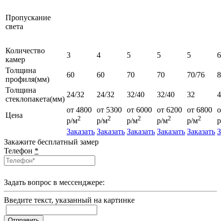
Пропускание
света
Количество
3
4
5
5
5
6
камер
Толщина
60
60
70
70
70/76
профиля(мм)
Толщина
24/32
24/32
32/40
32/40
32
4
стеклопакета(мм)
от 4800
от 5300
от 6000
от 6200
от 6800
о
Цена
2
2
2
2
2
р/м
р/м
р/м
р/м
р/м
р
Заказать
Заказать
Заказать
Заказать
Заказать
З
Закажите бесплатный замер
Телефон
*
Задать вопрос в мессенджере:
Введите текcт, указанный на картинке
Отправить