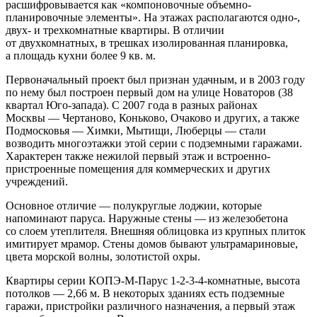
расшифровывается как «компоновочные объемно-
планировочные элементы». На этажах располагаются одно-,
двух- и трехкомнатные квартиры. В отличии
от двухкомнатных, в трешках изолированная планировка,
а площадь кухни более 9 кв. м.
Первоначальный проект был признан удачным, и в 2003 году
по нему был построен первый дом на улице Новаторов (38
квартал Юго-запада). С 2007 года в разных районах
Москвы — Чертаново, Коньково, Очаково и других, а также
Подмосковья — Химки, Мытищи, Люберцы — стали
возводить многоэтажки этой серии с подземными гаражами.
Характерен также нежилой первый этаж и встроенно-
пристроенные помещения для коммерческих и других
учреждений.
Основное отличие — полукруглые лоджии, которые
напоминают паруса. Наружные стены — из железобетона
со слоем утеплителя. Внешняя облицовка из крупных плиток
имитирует мрамор. Стены домов бывают ультрамариновые,
цвета морской волны, золотистой охры.
Квартиры серии КОПЭ-М-Парус 1-2-3-4-комнатные, высота
потолков — 2,66 м. В некоторых зданиях есть подземные
гаражи, пристройки различного назначения, а первый этаж