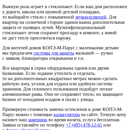
Важную роль играет и стеклопакет. Если ваш дом расположен
у дороги, школы или шумной детской площадки,
то выбирайте стекло с повышенной
звукоизоляцией
. Для
квартир на солнечной стороне здания важна дополнительная
защита от палящих лучей. Мультифункциональный
стеклопакет летом сохранит прохладу в комнате, а зимой
не даст теплу просочиться наружу.
Для жителей домов КОПЭ-М-Парус с маленькими детьми
мы предлагаем
системы для защиты
малышей — ручки
с замком, блокираторы открывания и т.п.
Все квартиры в серии оборудованы одним или двумя
балконами. Если лоджию утеплить и отделать,
то на дополнительных квадратных метрах можно сделать
рабочую зону, уголок для отдыха или удобную систему
хранения. Для сезонного пользования подойдут легкие
алюминиевые рамы. Они не сохраняют тепло, но защищают
балкон от попадания осадков и пыли с улицы.
Примерную стоимость замены остекления в доме КОПЭ-М-
Парус можно с помощью
калькулятора
на сайте. Точную цену
назовет наш
замерщик
во время визита, услуга бесплатная.
Заявки оставляйте по телефону
+7 (495) 478-12-61
или