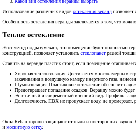
Какой вид остекления веранды выбрать
Использование различных видов
остекления веранд
позволяет 
Особенность остекления веранды заключается в том, что можн
Теплое остекление
Этот метод подразумевает, что помещение будет полностью г
конструкцией, позволяет установить
стеклопакет
разной толщи
Ставить на веранде пластик стоит, если помещение отапливает
Хорошая теплоизоляция. Достигается многокамерным ст
закачивания в воздушную камеру инертного газа, нанесе
Шумоизоляция. Пластиковое остекление обеспечит надежн
Предотвращает попадание осадков. Веранду можно будет 
Эстетичный и современный внешний вид. Профиль глад
Долговечность. ПВХ не пропускает воду, не промерзает, 
Окна Rehau хорошо защищают от пыли и посторонних звуков.
и
москитную сетку
.