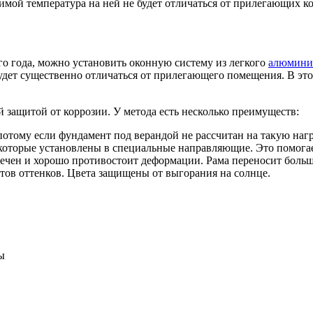
имой температура на ней не будет отличаться от прилегающих ко
го года, можно установить оконную систему из легкого
алюмини
удет существенно отличаться от прилегающего помещения. В это
защитой от коррозии. У метода есть несколько преимуществ:
отому если фундамент под верандой не рассчитан на такую наг
 которые установлены в специальные направляющие. Это помога
вечен и хорошо противостоит деформации. Рама переносит больш
тов оттенков. Цвета защищены от выгорания на солнце.
ы