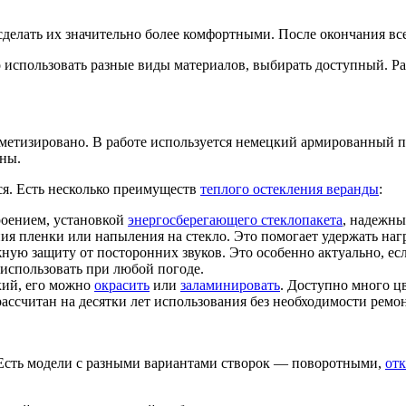
сделать их значительно более комфортными. После окончания всех
о использовать разные виды материалов, выбирать доступный. 
ерметизировано. В работе используется немецкий армированный
ны.
ся. Есть несколько преимуществ
теплого остекления веранды
:
роением, установкой
энергосберегающего стеклопакета
, надежны
ния пленки или напыления на стекло. Это помогает удержать на
ую защиту от посторонних звуков. Это особенно актуально, есл
использовать при любой погоде.
кий, его можно
окрасить
или
заламинировать
. Доступно много ц
рассчитан на десятки лет использования без необходимости ремо
 Есть модели с разными вариантами створок — поворотными,
от