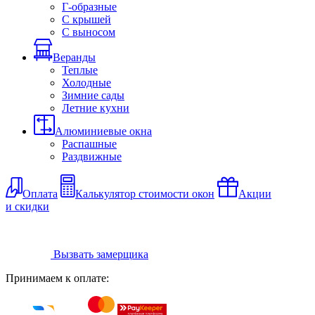
Г-образные
С крышей
С выносом
Веранды
Теплые
Холодные
Зимние сады
Летние кухни
Алюминиевые окна
Распашные
Раздвижные
Оплата
Калькулятор стоимости окон
Акции
и скидки
Вызвать замерщика
Принимаем к оплате: