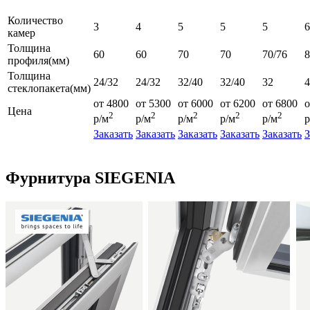
Количество
3
4
5
5
5
6
камер
Толщина
60
60
70
70
70/76
профиля(мм)
Толщина
24/32
24/32
32/40
32/40
32
4
стеклопакета(мм)
от 4800
от 5300
от 6000
от 6200
от 6800
о
Цена
2
2
2
2
2
р/м
р/м
р/м
р/м
р/м
р
Заказать
Заказать
Заказать
Заказать
Заказать
З
Фурнитура SIEGENIA