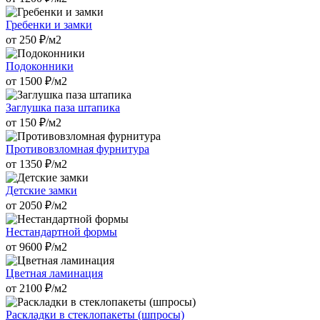
Гребенки и замки
от
250
₽/м2
Подоконники
от
1500
₽/м2
Заглушка паза штапика
от
150
₽/м2
Противовзломная фурнитура
от
1350
₽/м2
Детские замки
от
2050
₽/м2
Нестандартной формы
от
9600
₽/м2
Цветная ламинация
от
2100
₽/м2
Раскладки в стеклопакеты (шпросы)