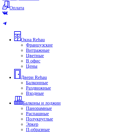
Оплата
Окна Rehau
Французские
Витражные
Цветные
В офис
Цены
Двери Rehau
Балконные
Раздвижные
Входные
Балконы и лоджии
Панорамные
Распашные
Полукруглые
Эркер
П-образные