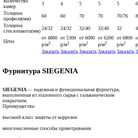
Количество
3
4
5
5
5
6
камер
Толщина
60
60
70
70
70/76
профиля(мм)
Толщина
24/32
24/32
32/40
32/40
32
4
стеклопакета(мм)
от 4800
от 5300
от 6000
от 6200
от 6800
о
Цена
2
2
2
2
2
р/м
р/м
р/м
р/м
р/м
р
Заказать
Заказать
Заказать
Заказать
Заказать
З
Фурнитура SIEGENIA
SIEGENIA
— надежная и функциональная фурнитура,
выполненная из эталонного сырья с гальваническим
покрытием.
Преимущества:
высокий класс защиты от коррозии
многочисленные способы проветривания