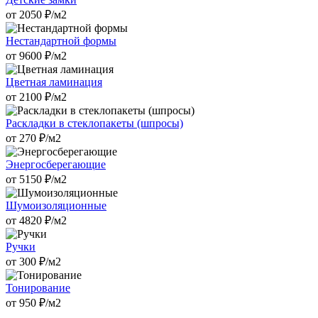
от
2050
₽/м2
Нестандартной формы
от
9600
₽/м2
Цветная ламинация
от
2100
₽/м2
Раскладки в стеклопакеты (шпросы)
от
270
₽/м2
Энергосберегающие
от
5150
₽/м2
Шумоизоляционные
от
4820
₽/м2
Ручки
от
300
₽/м2
Тонирование
от
950
₽/м2