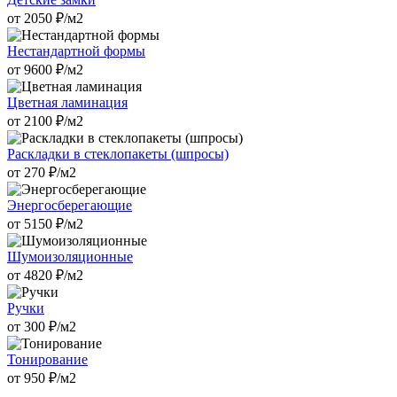
от
2050
₽/м2
Нестандартной формы
от
9600
₽/м2
Цветная ламинация
от
2100
₽/м2
Раскладки в стеклопакеты (шпросы)
от
270
₽/м2
Энергосберегающие
от
5150
₽/м2
Шумоизоляционные
от
4820
₽/м2
Ручки
от
300
₽/м2
Тонирование
от
950
₽/м2