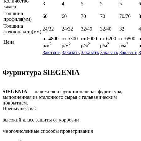
Количество
3
4
5
5
5
6
камер
Толщина
60
60
70
70
70/76
профиля(мм)
Толщина
24/32
24/32
32/40
32/40
32
4
стеклопакета(мм)
от 4800
от 5300
от 6000
от 6200
от 6800
о
Цена
2
2
2
2
2
р/м
р/м
р/м
р/м
р/м
р
Заказать
Заказать
Заказать
Заказать
Заказать
З
Фурнитура SIEGENIA
SIEGENIA
— надежная и функциональная фурнитура,
выполненная из эталонного сырья с гальваническим
покрытием.
Преимущества:
высокий класс защиты от коррозии
многочисленные способы проветривания