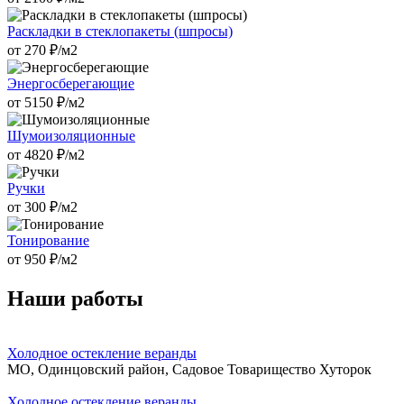
Раскладки в стеклопакеты (шпросы)
от
270
₽/м2
Энергосберегающие
от
5150
₽/м2
Шумоизоляционные
от
4820
₽/м2
Ручки
от
300
₽/м2
Тонирование
от
950
₽/м2
Наши работы
Холодное остекление веранды
МО, Одинцовский район, Садовое Товарищество Хуторок
Холодное остекление веранды