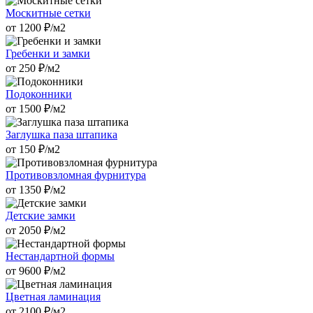
Москитные сетки
от
1200
₽/м2
Гребенки и замки
от
250
₽/м2
Подоконники
от
1500
₽/м2
Заглушка паза штапика
от
150
₽/м2
Противовзломная фурнитура
от
1350
₽/м2
Детские замки
от
2050
₽/м2
Нестандартной формы
от
9600
₽/м2
Цветная ламинация
от
2100
₽/м2