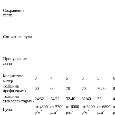
Сохранение
тепла
Снижение шума
Пропускание
света
Количество
3
4
5
5
5
6
камер
Толщина
60
60
70
70
70/76
профиля(мм)
Толщина
24/32
24/32
32/40
32/40
32
4
стеклопакета(мм)
от 4800
от 5300
от 6000
от 6200
от 6800
о
Цена
2
2
2
2
2
р/м
р/м
р/м
р/м
р/м
р