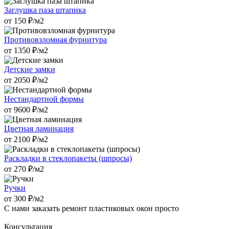
Заглушка паза штапика
от
150
₽/м2
Противовзломная фурнитура
от
1350
₽/м2
Детские замки
от
2050
₽/м2
Нестандартной формы
от
9600
₽/м2
Цветная ламинация
от
2100
₽/м2
Раскладки в стеклопакеты (шпросы)
от
270
₽/м2
Ручки
от
300
₽/м2
С нами заказать ремонт пластиковых окон просто
Консультация