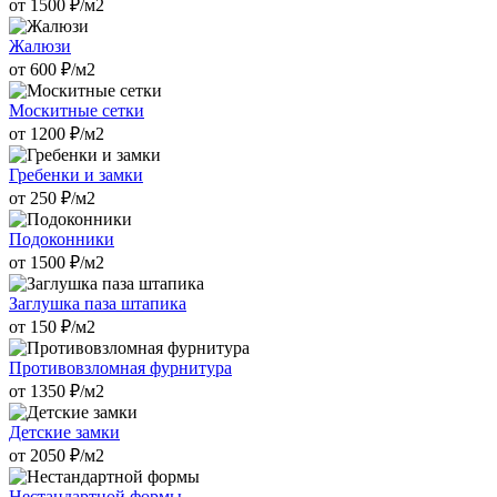
от
1500
₽/м2
Жалюзи
от
600
₽/м2
Москитные сетки
от
1200
₽/м2
Гребенки и замки
от
250
₽/м2
Подоконники
от
1500
₽/м2
Заглушка паза штапика
от
150
₽/м2
Противовзломная фурнитура
от
1350
₽/м2
Детские замки
от
2050
₽/м2
Нестандартной формы