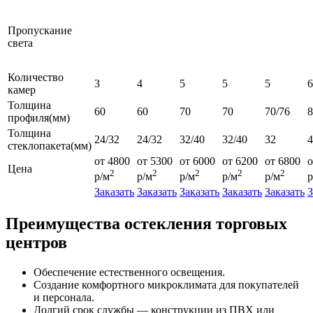
Пропускание
света
Количество
3
4
5
5
5
6
камер
Толщина
60
60
70
70
70/76
профиля(мм)
Толщина
24/32
24/32
32/40
32/40
32
4
стеклопакета(мм)
от 4800
от 5300
от 6000
от 6200
от 6800
о
Цена
2
2
2
2
2
р/м
р/м
р/м
р/м
р/м
р
Заказать
Заказать
Заказать
Заказать
Заказать
З
Преимущества остекления торговых
центров
Обеспечение естественного освещения.
Создание комфортного микроклимата для покупателей
и персонала.
Долгий срок службы — конструкции из ПВХ или