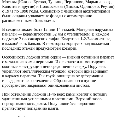
Москвы (Южное Бутово, Тушино, Чертаново, Марьина роща,
Капотня и другие) и Подмосковья (Химки, Одинцово, Реутов)
с 1971 по 1998 годы. Совместно с чешскими архитекторами
были созданы узнаваемые фасады с ассиметрично
расположенными балконами.
В секциях может быть 12 или 14 этажей. Материал наружных
панелей — керамзитобетон 32 мм с утеплителем. В каждом
подъезде 2 пассажирских лифта. Квартиры 1-2-3-комнатные,
в каждой есть балкон. В некоторых корпусах над лоджиями
последних этажей предусмотрен козырек.
Особенность лоджий этой серии — низкий бетонный парапет
с металлическими перилами. Их срезают или монтируют
оконные конструкции непосредственно сверху. Поручень
укрепляют металлическим уголком, который приваривают
к каркасу парапета. Так труба защищена от деформации
и выдержит вес остекления. Образовавшееся пустое
пространство закрывают оцинкованным листом.
При остеклении лоджии П-46 верх рамы крепят к потолку
удлиненными усиленными пластинами. Верхний зазор
перекрывают козырьком. Получившийся водоотлив
препятствует попаданию влаги.
2