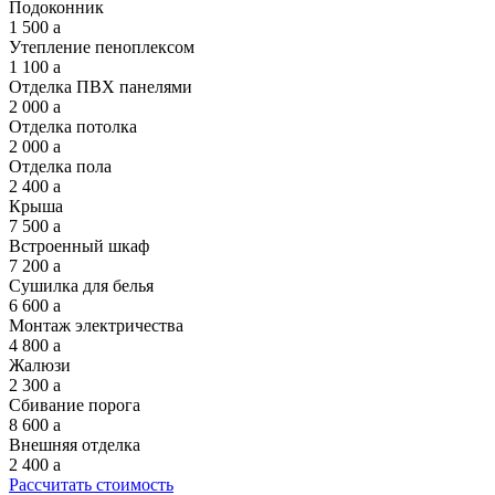
Подоконник
1 500
a
Утепление пеноплексом
1 100
a
Отделка ПВХ панелями
2 000
a
Отделка потолка
2 000
a
Отделка пола
2 400
a
Крыша
7 500
a
Встроенный шкаф
7 200
a
Сушилка для белья
6 600
a
Монтаж электричества
4 800
a
Жалюзи
2 300
a
Сбивание порога
8 600
a
Внешняя отделка
2 400
a
Рассчитать стоимость